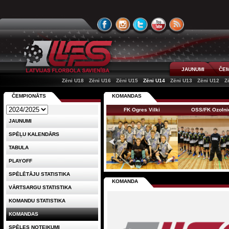
JAUNUMI
ČEM
Zēni U18
Zēni U16
Zēni U15
Zēni U14
Zēni U13
Zēni U12
Z
ČEMPIONĀTS
KOMANDAS
FK Ogres Vilki
OSS/FK Ozolni
JAUNUMI
SPĒĻU KALENDĀRS
TABULA
PLAYOFF
SPĒLĒTĀJU STATISTIKA
KOMANDA
VĀRTSARGU STATISTIKA
KOMANDU STATISTIKA
KOMANDAS
SPĒLES NOTEIKUMI