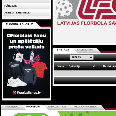
PĀREJAS
AKREDITĒTIE MEDIJI
FLOORBALLSHOP.LV
SASTĀVS
KALENDĀRS
Vieta
Spēlētājs
#
Dz.datum
PARTNERI
SPONSORI
ATBALSTĪTĀJI
MEDIJU PARTNERI