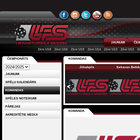
JAUNUMI
ČEM
Zēni U18
Zēni U16
Zēni U15
Zēni U14
Zēni U13
Zēni U12
Z
ČEMPIONĀTS
KOMANDAS
Jēkabpils
Ķekavas Bulld
JAUNUMI
SPĒĻU KALENDĀRS
KOMANDAS
SPĒLES NOTEIKUMI
PĀREJAS
KOMANDA
AKREDITĒTIE MEDIJI