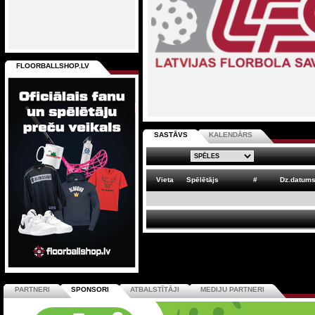
FLOORBALLSHOP.LV
SASTĀVS
KALENDĀRS
Vieta
Spēlētājs
#
Dz.datum
PARTNERI
SPONSORI
ATBALSTĪTĀJI
MEDIJU PARTNERI