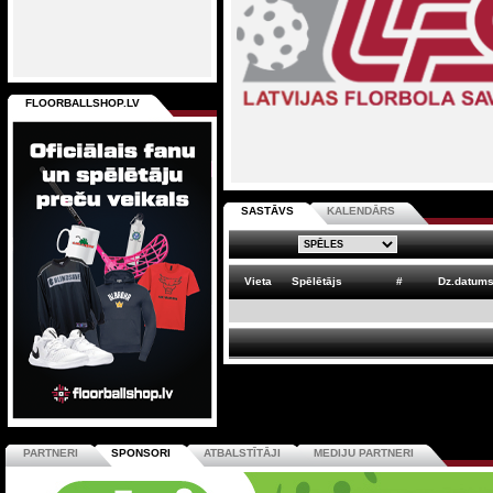
FLOORBALLSHOP.LV
SASTĀVS
KALENDĀRS
Vieta
Spēlētājs
#
Dz.datum
PARTNERI
SPONSORI
ATBALSTĪTĀJI
MEDIJU PARTNERI