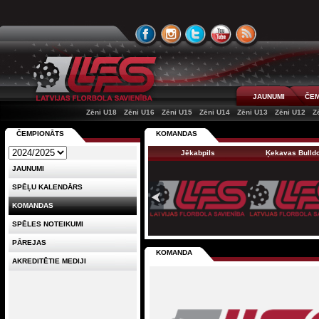
JAUNUMI
ČEM
Zēni U18
Zēni U16
Zēni U15
Zēni U14
Zēni U13
Zēni U12
Z
ČEMPIONĀTS
KOMANDAS
Jēkabpils
Ķekavas Bulld
JAUNUMI
SPĒĻU KALENDĀRS
KOMANDAS
SPĒLES NOTEIKUMI
PĀREJAS
KOMANDA
AKREDITĒTIE MEDIJI