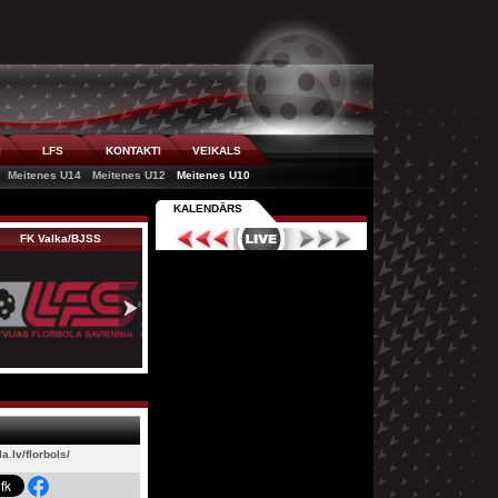
I
LFS
KONTAKTI
VEIKALS
Meitenes U14
Meitenes U12
Meitenes U10
KALENDĀRS
FK Valka/BJSS
Rubene/KSS
Irlava
.lv/florbols/