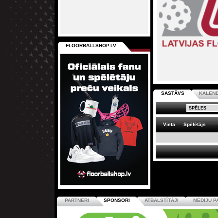
FLOORBALLSHOP.LV
SASTĀVS
KALEN
Vieta
Spēlētājs
PARTNERI
SPONSORI
ATBALSTĪTĀJI
MEDIJU P