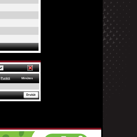
Punkti
Minūtes
Drukāt