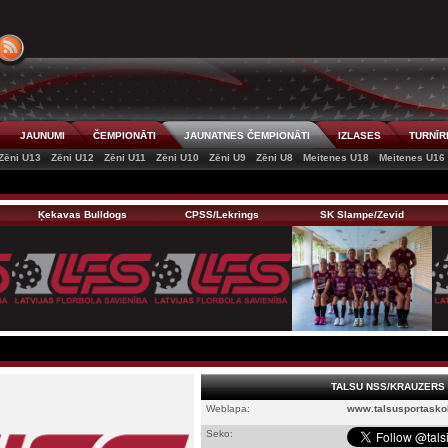
JAUNUMI
ČEMPIONĀTI
JAUNATNES ČEMPIONĀTI
IZLASES
TURNĪR
Zēni U13
Zēni U12
Zēni U11
Zēni U10
Zēni U9
Zēni U8
Meitenes U18
Meitenes U16
Ķekavas Bulldogs
CPSS/Lekrings
SK Slampe/Zevid
TALSU NSS/KRAUZERS
Weblapa:
www.talsusportaskola
Seko: