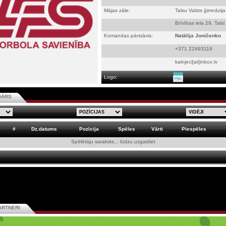
Mājas zāle:
Talsu Valsts ģimnāzija
Brīvības iela 29, Talsi
Komandas pārstāvis:
Natālija Joničenko
+371 22493118
kalnjeci[at]inbox.lv
Logo:
DĀRS
#
Dz.datums
Pozīcija
Spēles
Vārti
Piespēles
Spēlētāju saraksts... lūdzu uzgaidiet
ARTNERI