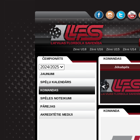
Zēni U18
Zēni U16
Zēni U15
Zēni U14
ČEMPIONĀTS
KOMANDAS
Jēkabpils
JAUNUMI
SPĒĻU KALENDĀRS
KOMANDAS
SPĒLES NOTEIKUMI
PĀREJAS
KOMANDA
AKREDITĒTIE MEDIJI