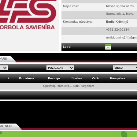
Mājas zāle:
Irlavas sporta nams
Sporta iela 1, Irlava
Komandas pārstāvis:
Emīls Krūmiņš
+371 22405134
emilskrumins14[at]gm
Logo:
DĀRS
#
Dz.datums
Pozīcija
Spēles
Vārti
Piespēles
Spēlētāju saraksts... lūdzu uzgaidiet
ARTNERI