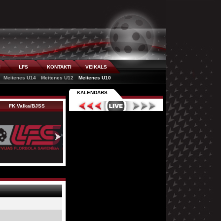
I
LFS
KONTAKTI
VEIKALS
Meitenes U14
Meitenes U12
Meitenes U10
KALENDĀRS
FK Valka/BJSS
Rubene/KSS
Irlava