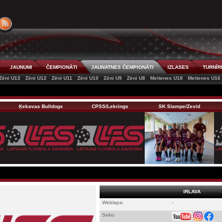
JAUNUMI
ČEMPIONĀTI
JAUNATNES ČEMPIONĀTI
IZLASES
TURNĪR
Zēni U13
Zēni U12
Zēni U11
Zēni U10
Zēni U9
Zēni U8
Meitenes U18
Meitenes U16
Ķekavas Bulldogs
CPSS/Lekrings
SK Slampe/Zevid
IRLAVA
Weblapa:
-
Seko: