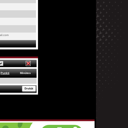
ail.com
Punkti
Minūtes
Drukāt