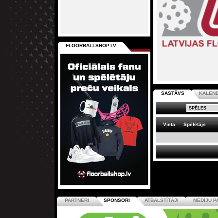
FLOORBALLSHOP.LV
SASTĀVS
KALEN
Vieta
Spēlētājs
PARTNERI
SPONSORI
ATBALSTĪTĀJI
MEDIJU P