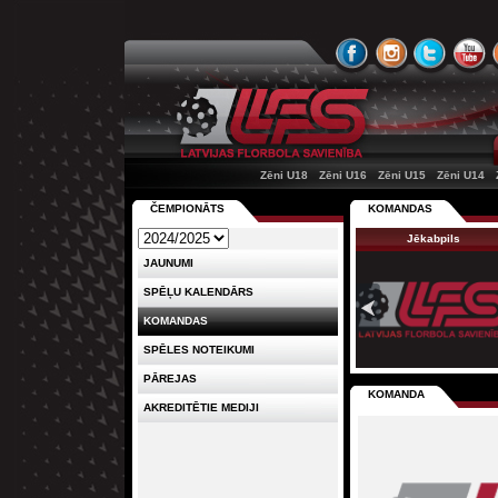
Zēni U18
Zēni U16
Zēni U15
Zēni U14
ČEMPIONĀTS
KOMANDAS
Jēkabpils
JAUNUMI
SPĒĻU KALENDĀRS
KOMANDAS
SPĒLES NOTEIKUMI
PĀREJAS
KOMANDA
AKREDITĒTIE MEDIJI