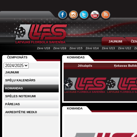
JAUNUMI
ČEM
Zēni U18
Zēni U16
Zēni U15
Zēni U14
Zēni U13
Zēni U12
Z
ČEMPIONĀTS
KOMANDAS
Jēkabpils
Ķekavas Bulld
JAUNUMI
SPĒĻU KALENDĀRS
KOMANDAS
SPĒLES NOTEIKUMI
PĀREJAS
KOMANDA
AKREDITĒTIE MEDIJI