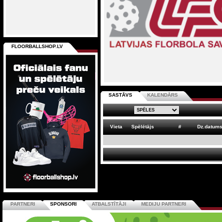
FLOORBALLSHOP.LV
SASTĀVS
KALENDĀRS
Vieta
Spēlētājs
#
Dz.datum
PARTNERI
SPONSORI
ATBALSTĪTĀJI
MEDIJU PARTNERI