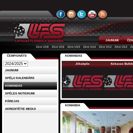
JAUNUMI
ČEM
Zēni U18
Zēni U16
Zēni U15
Zēni U14
Zēni U13
Zēni U12
Z
ČEMPIONĀTS
KOMANDAS
Jēkabpils
Ķekavas Bulld
JAUNUMI
SPĒĻU KALENDĀRS
KOMANDAS
SPĒLES NOTEIKUMI
PĀREJAS
KOMANDA
AKREDITĒTIE MEDIJI