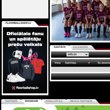
FLOORBALLSHOP.LV
SASTĀVS
KALENDĀRS
Vieta
Spēlētājs
#
Dz.datum
PARTNERI
SPONSORI
ATBALSTĪTĀJI
MEDIJU PARTNERI