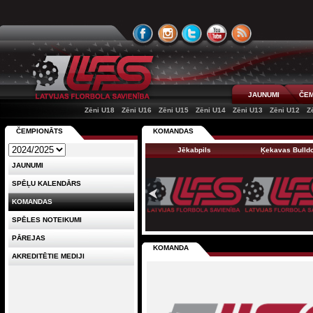
JAUNUMI
ČEM
Zēni U18
Zēni U16
Zēni U15
Zēni U14
Zēni U13
Zēni U12
Z
ČEMPIONĀTS
KOMANDAS
Jēkabpils
Ķekavas Bulld
JAUNUMI
SPĒĻU KALENDĀRS
KOMANDAS
SPĒLES NOTEIKUMI
PĀREJAS
KOMANDA
AKREDITĒTIE MEDIJI