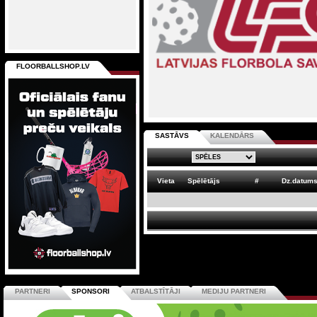
FLOORBALLSHOP.LV
SASTĀVS
KALENDĀRS
Vieta
Spēlētājs
#
Dz.datum
PARTNERI
SPONSORI
ATBALSTĪTĀJI
MEDIJU PARTNERI