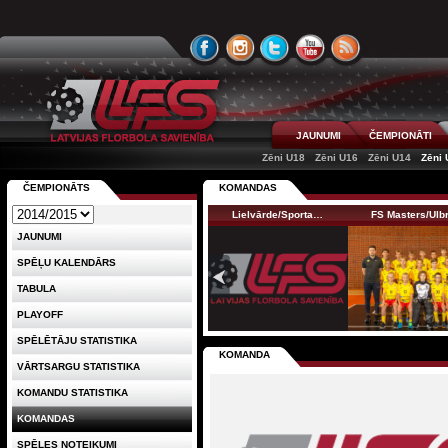
JAUNUMI
ČEMPIONĀTI
Zēni U18
Zēni U16
Zēni U14
Zēni 
ČEMPIONĀTS
KOMANDAS
Lielvārde/Sporta…
FS Masters/Ul
JAUNUMI
SPĒĻU KALENDĀRS
TABULA
PLAYOFF
SPĒLĒTĀJU STATISTIKA
KOMANDA
VĀRTSARGU STATISTIKA
KOMANDU STATISTIKA
KOMANDAS
SPĒLES NOTEIKUMI