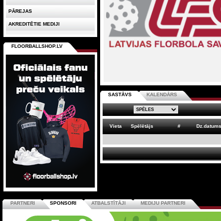
PĀREJAS
AKREDITĒTIE MEDIJI
FLOORBALLSHOP.LV
SASTĀVS
KALENDĀRS
Vieta
Spēlētājs
#
Dz.datum
PARTNERI
SPONSORI
ATBALSTĪTĀJI
MEDIJU PARTNERI