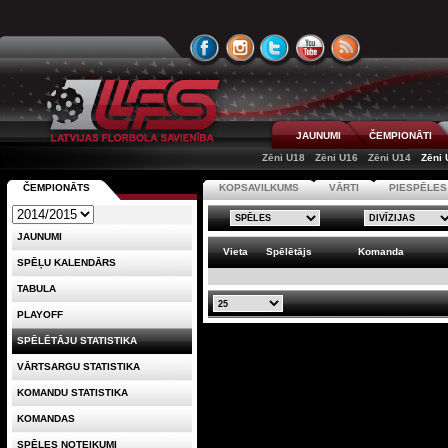
JAUNUMI
ČEMPIONĀTI
Zēni U18
Zēni U16
Zēni U14
Zēni 
ČEMPIONĀTS
KOPSAVILKUMS
VĀRTI
PIESPĒLES
JAUNUMI
Vieta
Spēlētājs
Komanda
SPĒĻU KALENDĀRS
TABULA
PLAYOFF
SPĒLĒTĀJU STATISTIKA
VĀRTSARGU STATISTIKA
KOMANDU STATISTIKA
KOMANDAS
SPĒLES NOTEIKUMI