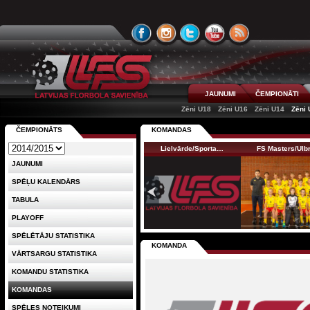
JAUNUMI
ČEMPIONĀTI
Zēni U18
Zēni U16
Zēni U14
Zēni 
ČEMPIONĀTS
KOMANDAS
Lielvārde/Sporta…
FS Masters/Ul
JAUNUMI
SPĒĻU KALENDĀRS
TABULA
PLAYOFF
SPĒLĒTĀJU STATISTIKA
KOMANDA
VĀRTSARGU STATISTIKA
KOMANDU STATISTIKA
KOMANDAS
SPĒLES NOTEIKUMI