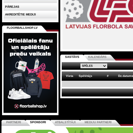
PĀREJAS
AKREDITĒTIE MEDIJI
FLOORBALLSHOP.LV
SASTĀVS
KALENDĀRS
Vieta
Spēlētājs
#
Dz.datum
PARTNERI
SPONSORI
ATBALSTĪTĀJI
MEDIJU PARTNERI