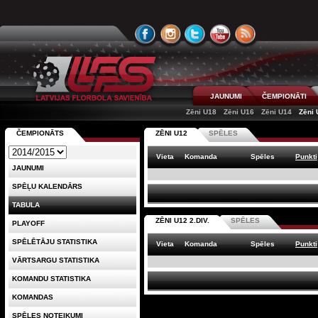
JAUNUMI
ČEMPIONĀTI
Zēni U18
Zēni U16
Zēni U14
Zēni 
ČEMPIONĀTS
ZĒNI U12
SPĒLES
Vieta
Komanda
Spēles
Punkti
JAUNUMI
SPĒĻU KALENDĀRS
TABULA
ZĒNI U12 2.DIV.
SPĒLES
PLAYOFF
SPĒLĒTĀJU STATISTIKA
Vieta
Komanda
Spēles
Punkti
VĀRTSARGU STATISTIKA
KOMANDU STATISTIKA
KOMANDAS
SPĒLES NOTEIKUMI