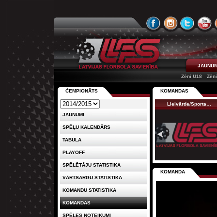
JAUNUM
Zēni U18
Zēn
ČEMPIONĀTS
KOMANDAS
Lielvārde/Sporta…
JAUNUMI
SPĒĻU KALENDĀRS
TABULA
PLAYOFF
SPĒLĒTĀJU STATISTIKA
KOMANDA
VĀRTSARGU STATISTIKA
KOMANDU STATISTIKA
KOMANDAS
SPĒLES NOTEIKUMI