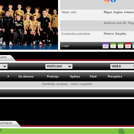
Mājas zāle:
Rīgas Juglas viduss
Malienas iela 89, Rīg
Komandas pārstāvis:
Pēteris Stepītis
Logo:
DĀRS
#
Dz.datums
Pozīcija
Spēles
Vārti
Piespēles
Spēlētāju saraksts... lūdzu uzgaidiet
ARTNERI