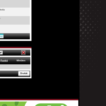
kola
a
Punkti
Minūtes
Drukāt