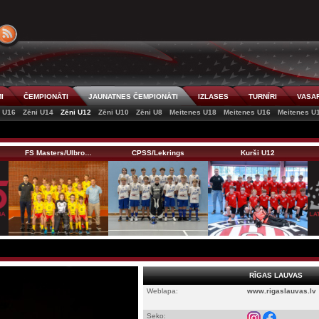
I
ČEMPIONĀTI
JAUNATNES ČEMPIONĀTI
IZLASES
TURNĪRI
VASAR
i U16
Zēni U14
Zēni U12
Zēni U10
Zēni U8
Meitenes U18
Meitenes U16
Meitenes U
FS Masters/Ulbro…
CPSS/Lekrings
Kurši U12
RĪGAS LAUVAS
Weblapa:
www.rigaslauvas.lv
Seko: