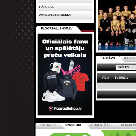
PĀREJAS
AKREDITĒTIE MEDIJI
FLOORBALLSHOP.LV
SASTĀVS
KALEN
Vieta
Spēlētājs
PARTNERI
SPONSORI
ATBALSTĪTĀJI
MEDIJU P