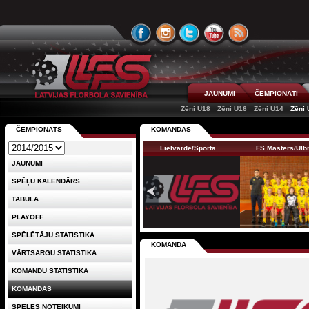
JAUNUMI
ČEMPIONĀTI
Zēni U18
Zēni U16
Zēni U14
Zēni 
ČEMPIONĀTS
KOMANDAS
Lielvārde/Sporta…
FS Masters/Ul
JAUNUMI
SPĒĻU KALENDĀRS
TABULA
PLAYOFF
SPĒLĒTĀJU STATISTIKA
KOMANDA
VĀRTSARGU STATISTIKA
KOMANDU STATISTIKA
KOMANDAS
SPĒLES NOTEIKUMI