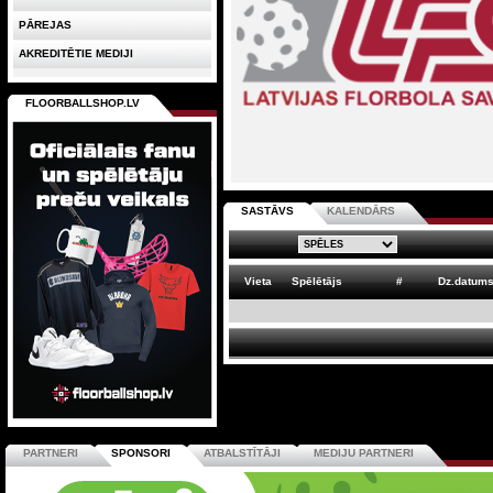
PĀREJAS
AKREDITĒTIE MEDIJI
FLOORBALLSHOP.LV
SASTĀVS
KALENDĀRS
Vieta
Spēlētājs
#
Dz.datum
PARTNERI
SPONSORI
ATBALSTĪTĀJI
MEDIJU PARTNERI