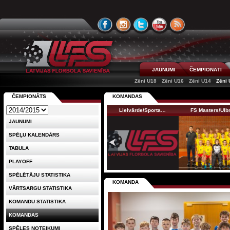
JAUNUMI
ČEMPIONĀTI
Zēni U18
Zēni U16
Zēni U14
Zēni 
ČEMPIONĀTS
KOMANDAS
Lielvārde/Sporta…
FS Masters/Ul
JAUNUMI
SPĒĻU KALENDĀRS
TABULA
PLAYOFF
SPĒLĒTĀJU STATISTIKA
KOMANDA
VĀRTSARGU STATISTIKA
KOMANDU STATISTIKA
KOMANDAS
SPĒLES NOTEIKUMI