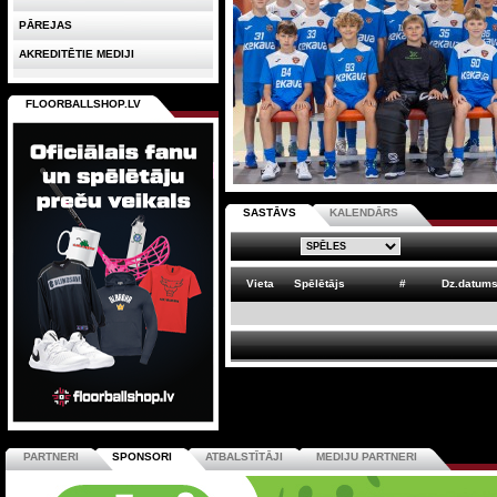
PĀREJAS
AKREDITĒTIE MEDIJI
FLOORBALLSHOP.LV
SASTĀVS
KALENDĀRS
Vieta
Spēlētājs
#
Dz.datum
PARTNERI
SPONSORI
ATBALSTĪTĀJI
MEDIJU PARTNERI