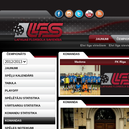
JAUNUMI
ČEMPIO
Elvi līga vīriešiem
Elvi līga siev
ČEMPIONĀTS
KOMANDAS
Madona
FK Rīga
JAUNUMI
SPĒĻU KALENDĀRS
TABULA
PLAYOFF
SPĒLĒTĀJU STATISTIKA
KOMANDA
VĀRTSARGU STATISTIKA
KOMANDU STATISTIKA
KOMANDAS
SPĒLES NOTEIKUMI