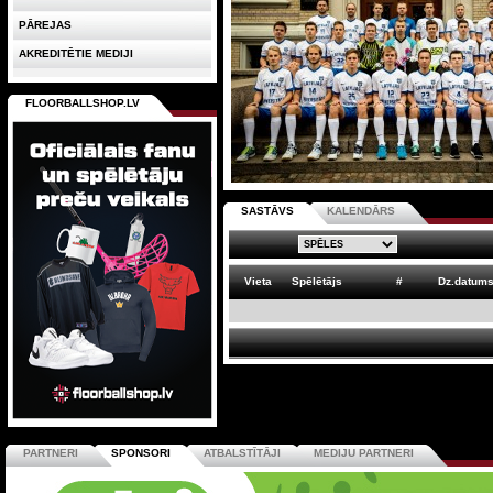
PĀREJAS
AKREDITĒTIE MEDIJI
FLOORBALLSHOP.LV
SASTĀVS
KALENDĀRS
Vieta
Spēlētājs
#
Dz.datum
PARTNERI
SPONSORI
ATBALSTĪTĀJI
MEDIJU PARTNERI