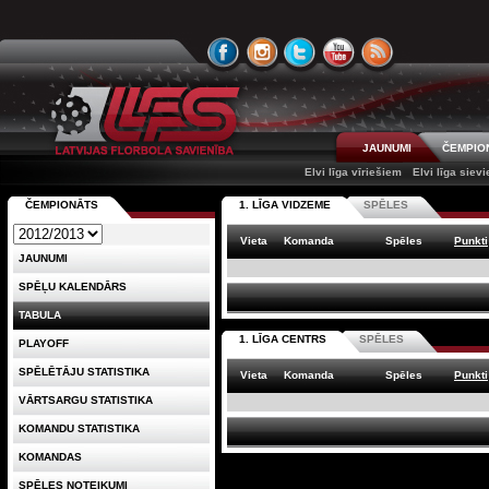
JAUNUMI
ČEMPIO
Elvi līga vīriešiem
Elvi līga siev
ČEMPIONĀTS
1. LĪGA VIDZEME
SPĒLES
Vieta
Komanda
Spēles
Punkti
JAUNUMI
SPĒĻU KALENDĀRS
TABULA
1. LĪGA CENTRS
SPĒLES
PLAYOFF
SPĒLĒTĀJU STATISTIKA
Vieta
Komanda
Spēles
Punkti
VĀRTSARGU STATISTIKA
KOMANDU STATISTIKA
KOMANDAS
SPĒLES NOTEIKUMI