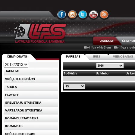
JAUNUMI
ČEMPIO
Elvi līga vīriešiem
Elvi līga siev
ČEMPIONĀTS
PĀREJAS
ĪRES
VIENOŠANĀS
JAUNUMI
Spēlētājs
Uz klubu
Uz ko
SPĒĻU KALENDĀRS
TABULA
PLAYOFF
SPĒLĒTĀJU STATISTIKA
VĀRTSARGU STATISTIKA
KOMANDU STATISTIKA
KOMANDAS
SPĒLES NOTEIKUMI