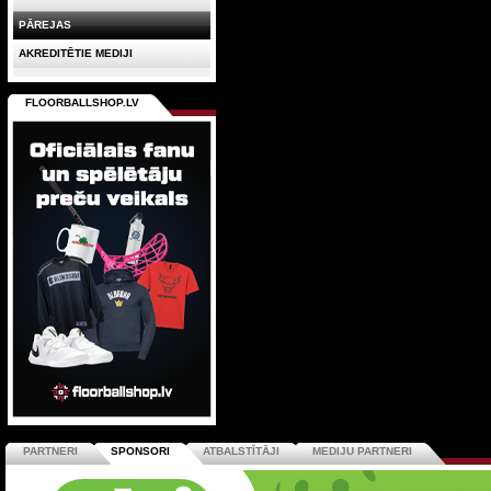
PĀREJAS
AKREDITĒTIE MEDIJI
FLOORBALLSHOP.LV
PARTNERI
SPONSORI
ATBALSTĪTĀJI
MEDIJU PARTNERI