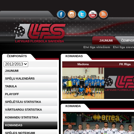
JAUNUMI
ČEMPIO
Elvi līga vīriešiem
Elvi līga siev
ČEMPIONĀTS
KOMANDAS
Madona
FK Rīga
JAUNUMI
SPĒĻU KALENDĀRS
TABULA
PLAYOFF
SPĒLĒTĀJU STATISTIKA
KOMANDA
VĀRTSARGU STATISTIKA
KOMANDU STATISTIKA
KOMANDAS
SPĒLES NOTEIKUMI