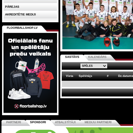
PĀREJAS
AKREDITĒTIE MEDIJI
FLOORBALLSHOP.LV
SASTĀVS
KALENDĀRS
Vieta
Spēlētājs
#
Dz.datum
PARTNERI
SPONSORI
ATBALSTĪTĀJI
MEDIJU PARTNERI