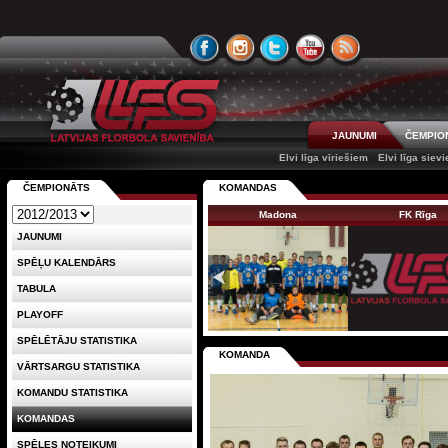
JAUNUMI
ČEMPIO
Elvi līga vīriešiem
Elvi līga siev
ČEMPIONĀTS
KOMANDAS
Madona
FK Rīga
JAUNUMI
SPĒĻU KALENDĀRS
TABULA
PLAYOFF
SPĒLĒTĀJU STATISTIKA
KOMANDA
VĀRTSARGU STATISTIKA
KOMANDU STATISTIKA
KOMANDAS
SPĒLES NOTEIKUMI