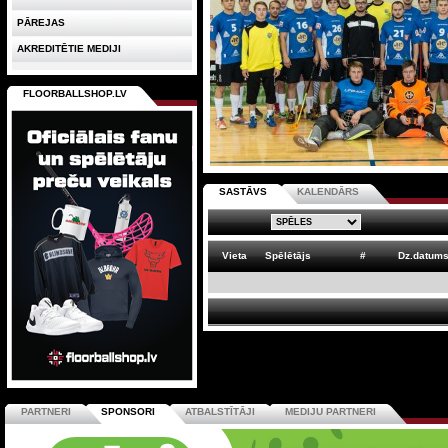
PĀREJAS
AKREDITĒTIE MEDIJI
FLOORBALLSHOP.LV
SASTĀVS
KALENDĀRS
Vieta
Spēlētājs
#
Dz.datum
PARTNERI
SPONSORI
ATBALSTĪTĀJI
MEDIJU PARTNERI