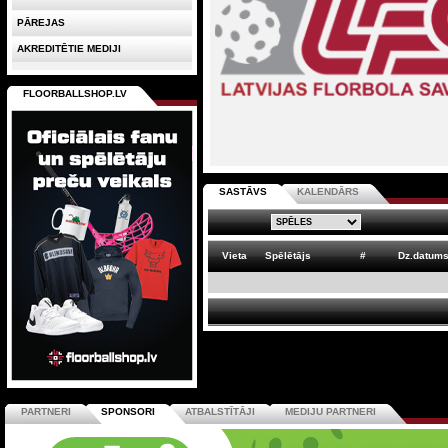
PĀREJAS
AKREDITĒTIE MEDIJI
FLOORBALLSHOP.LV
SASTĀVS
KALENDĀRS
Vieta
Spēlētājs
#
Dz.datum
PARTNERI
SPONSORI
ATBALSTĪTĀJI
MEDIJU PARTNERI