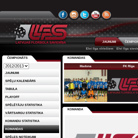
JAUNUMI
ČEMPIO
Elvi līga vīriešiem
Elvi līga siev
ČEMPIONĀTS
KOMANDAS
Madona
FK Rīga
JAUNUMI
SPĒĻU KALENDĀRS
TABULA
PLAYOFF
SPĒLĒTĀJU STATISTIKA
KOMANDA
VĀRTSARGU STATISTIKA
KOMANDU STATISTIKA
KOMANDAS
SPĒLES NOTEIKUMI