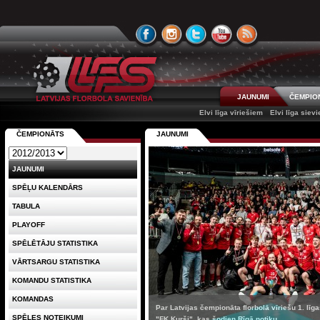
JAUNUMI
ČEMPIO
Elvi līga vīriešiem
Elvi līga siev
ČEMPIONĀTS
JAUNUMI
JAUNUMI
SPĒĻU KALENDĀRS
TABULA
PLAYOFF
SPĒLĒTĀJU STATISTIKA
VĀRTSARGU STATISTIKA
KOMANDU STATISTIKA
KOMANDAS
Par Latvijas čempionāta florbolā vīriešu 1. līg
SPĒLES NOTEIKUMI
"FK Kurši", kas šodien Rīgā notiku...