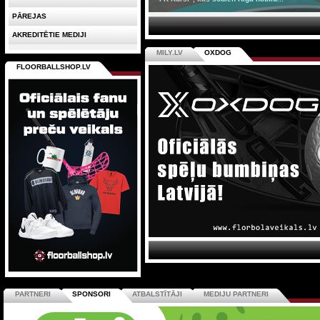
PĀREJAS
AKREDITĒTIE MEDIJI
MILY.LV
OXDOG
FLOORBALLSHOP.LV
PARTNERI
SPONSORI
ATBALSTĪTĀJI
MEDIJU PARTNERI