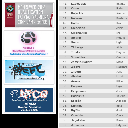
41.
Lastovskis
Imants
42.
Orste
Ralfs
43.
Rajeckis
Andris
44.
Rubenis
Kristens
45.
Rullis
Ilvars
46.
Salcevičs
Jānis
47.
Solomahins
Ivo
48.
Stepītis
Pēteris
49.
Šusts
Uģis
50.
Tālbergs
Aivis
51.
Troška
Dagnis
52.
Vasioleks
Andris
53.
Zēmele-Bauere
Maija
54.
Židovs
Kaspars
55.
Zilberts
Juris
56.
Āboliņš
Lauris
57.
Arums
Klāvs
58.
Benjavs
Uģis
59.
Bergmanis
Jānis
60.
Bodnieks
Valērijs
61.
Broliša
Agnese
62.
Dimante
Inita
63.
Eglītis
Gatis
64.
Griezītis
Gints
65.
Jāņekalns
Kārlis
66.
Janovičs
Edgars