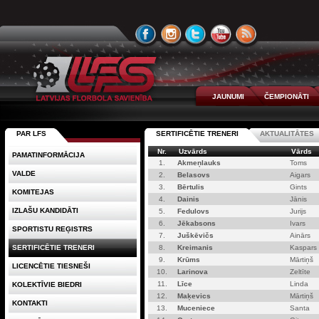
JAUNUMI
ČEMPIONĀTI
PAR LFS
SERTIFICĒTIE TRENERI
AKTUALITĀTES
Nr.
Uzvārds
Vārds
PAMATINFORMĀCIJA
1.
Akmeņlauks
Toms
VALDE
2.
Belasovs
Aigars
3.
Bērtulis
Gints
KOMITEJAS
4.
Dainis
Jānis
IZLAŠU KANDIDĀTI
5.
Fedulovs
Jurijs
6.
Jēkabsons
Ivars
SPORTISTU REĢISTRS
7.
Juškēvičs
Ainārs
SERTIFICĒTIE TRENERI
8.
Kreimanis
Kaspars
9.
Krūms
Mārtiņš
LICENCĒTIE TIESNEŠI
10.
Larinova
Zeltīte
11.
Līce
Linda
KOLEKTĪVIE BIEDRI
12.
Maķevics
Mārtiņš
KONTAKTI
13.
Muceniece
Santa