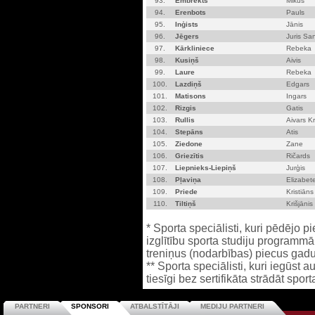
93.
Embrekts
Mikus
94.
Erenbots
Pauls
95.
Inģists
Jānis
96.
Jēgers
Juris Sa
97.
Kārkliniece
Rebeka
98.
Kusiņš
Aivis
99.
Laure
Rebeka
100.
Lazdiņš
Edgars
101.
Matisons
Ingars
102.
Rizgis
Gatis
103.
Rullis
Aivars Kr
104.
Stepāns
Atis
105.
Ziedone
Zane
106.
Griezītis
Ričards
107.
Liepnieks-Liepiņš
Jurģis
108.
Pļaviņa
Elizabet
109.
Priede
Kristiāns
110.
Tiltiņš
Krišjānis
* Sporta speciālisti, kuri pēdējo
izglītību sporta studiju programmā 
treniņus (nodarbības) piecus ga
** Sporta speciālisti, kuri iegūst
tiesīgi bez sertifikāta strādāt spo
PARTNERI
SPONSORI
ATBALSTĪTĀJI
MEDIJU PARTNERI