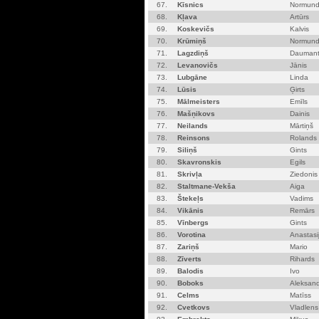
67.
Kīsnics
Normun
68.
Kļava
Artūrs
69.
Koskevičs
Kalvis
70.
Krūmiņš
Normun
71.
Lagzdiņš
Dauman
72.
Levanovičs
Jānis
73.
Lubgāne
Linda
74.
Lūsis
Ģirts
75.
Mālmeisters
Emīls
76.
Mašņikovs
Dainis
77.
Neilands
Mārtiņš
78.
Reinsons
Rolands
79.
Siliņš
Gints
80.
Skavronskis
Egils
81.
Skrivļa
Ziedonis
82.
Staltmane-Vekša
Aiga
83.
Štekeļs
Vadims
84.
Vikānis
Remārs
85.
Vīnbergs
Gints
86.
Vorotina
Anastasi
87.
Zariņš
Mario
88.
Zīverts
Rihards
89.
Balodis
Ivo
90.
Boboks
Aleksand
91.
Celms
Matīss
92.
Cvetkovs
Vladlens