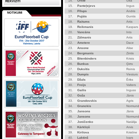
14.
Orste
Gita
REKVIZĪTI
15.
Panteļejevs
Ingus
16.
Pīlups
Andris
NOTIKUMI
17.
Pujāts
Guntis
18.
Raitums
Artis
19.
Reikmanis
Kaspars
20.
Vancāns
Ints
21.
Zālmanis
Artis
22.
Ametere
Dace
23.
Ansone
Alise
24.
Bergmanis
Zintis
25.
Bitenbinders
Krists
26.
Bunkus
Ģirts
27.
Duksītis
Reinis
28.
Dumpis
Viesturs
29.
Džuls
Ēriks
30.
Freijs
Valters
31.
Gailis
Inguss
32.
Goža
Jānis
33.
Grandovskis
Agris
34.
Grunckis
Normun
35.
Jansons
Jānis
36.
Jansons
Normun
37.
Joničenko
Natālija
38.
Kārkliņš
Arvis
39.
Kirilova
Kristīne
40.
Laktiņš
Ivars