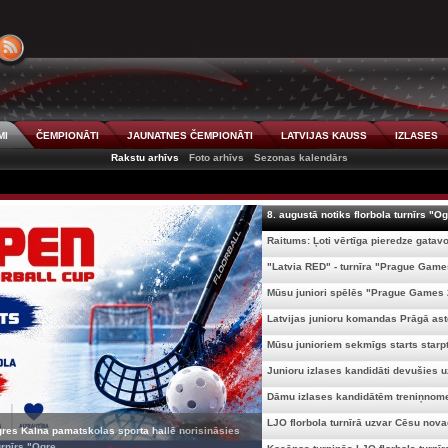
MI
ČEMPIONĀTI
JAUNATNES ČEMPIONĀTI
LATVIJAS KAUSS
IZLASES
Rakstu arhīvs
Foto arhīvs
Sezonas kalendārs
8. augustā notiks florbola turnīrs "Og
Raitums: Ļoti vērtīga pieredze gatavoj
"Latvia RED" - turnīra "Prague Games
Mūsu juniori spēlēs "Prague Games 2
Latvijas junioru komandas Prāgā asto
Mūsu junioriem sekmīgs starts starpta
Junioru izlases kandidāti devušies uz
Dāmu izlases kandidātēm treniņnome
LJO florbola turnīrā uzvar Cēsu novad
gres Kalna pamatskolas sporta hallē norisināsies
rnīrs "Ogre ...