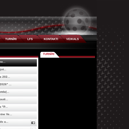
TURNĪRI
LFS
KONTAKTI
VEIKALS
TURNĪRI
re...
ot...
 202...
026" ...
tdaļ...
uti...
 "P...
tne Ve...
s u...