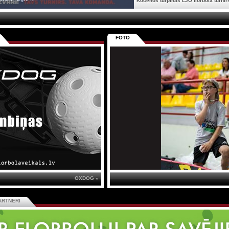
Kocēnos turpinās LJO florbola turnīrs
FOTO
OXDOG »
ARTNERI