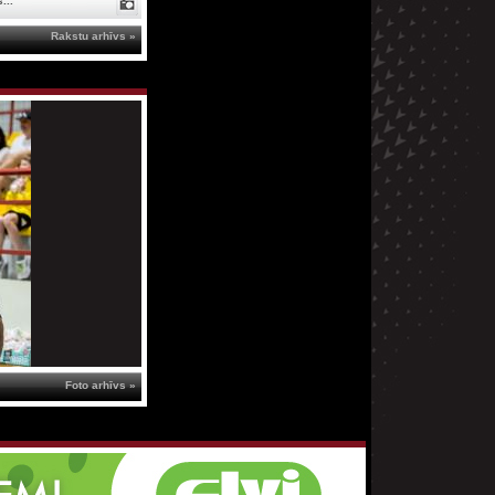
...
Rakstu arhīvs »
Foto arhīvs »