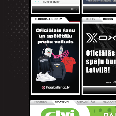
successfully
IFF »
FLOORBALLSHOP.LV
MILY.LV
OXDOG
PARTNERI
SPONSORI
ATBALSTĪTĀJI
MEDIJU P