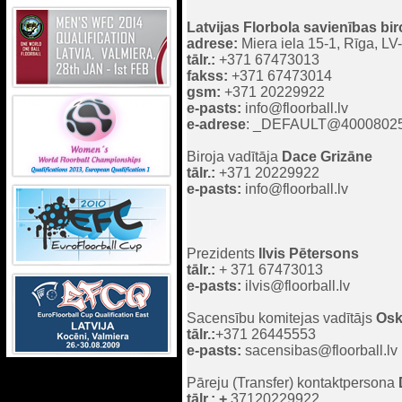
Latvijas Florbola savienības bir
adrese:
Miera iela 15-1, Rīga, LV
tālr.:
+371 67473013
fakss:
+371 67473014
gsm:
+371 20229922
e-pasts:
info@floorball.lv
e-adrese
: _DEFAULT@4000802
Biroja vadītāja
Dace Grizāne
tālr.:
+371 20229922
e-pasts:
info@floorball.lv
Prezidents
Ilvis Pētersons
tālr.:
+ 371 67473013
e-pasts:
ilvis@floorball.lv
Sacensību komitejas vadītājs
Osk
tālr.:
+371 26445553
e-pasts:
sacensibas@floorball.lv
Pāreju (Transfer) kontaktpersona
tālr.: +
37120229922