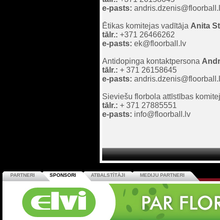
e-pasts:
andris.dzenis@floorball.
Ētikas komitejas vadītāja
Anita S
tālr.:
+371 26466262
e-pasts:
ek@floorball.lv
Antidopinga kontaktpersona
Andr
tālr.:
+ 371 26158645
e-pasts:
andris.dzenis@floorball.
Sieviešu florbola attīstības komite
tālr.:
+ 371 27885551
e-pasts:
info@floorball.lv
PARTNERI
SPONSORI
ATBALSTĪTĀJI
MEDIJU PARTNERI