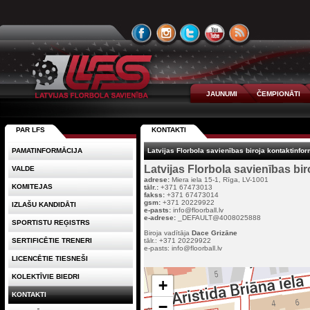
JAUNUMI
ČEMPIONĀTI
PAR LFS
KONTAKTI
PAMATINFORMĀCIJA
Latvijas Florbola savienības biroja kontaktinfor
Latvijas Florbola savienības bir
VALDE
adrese:
Miera iela 15-1, Rīga, LV-1001
KOMITEJAS
tālr.:
+371 67473013
fakss:
+371 67473014
gsm:
+371 20229922
IZLAŠU KANDIDĀTI
e-pasts:
info@floorball.lv
e-adrese:
_DEFAULT@4008025888
SPORTISTU REĢISTRS
Biroja vadītāja
Dace Grizāne
SERTIFICĒTIE TRENERI
tālr.: +371 20229922
e-pasts: info@floorball.lv
LICENCĒTIE TIESNEŠI
KOLEKTĪVIE BIEDRI
KONTAKTI