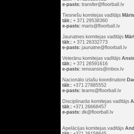
e-pasts:
transfer@floorball.lv
Tiesnešu komitejas vadītājs
Māri
tālr.:
+ 371 29538360
e-pasts:
maris@floorball.lv
Jaunatnes komitejas vadītājs
Mār
tālr.:
+ 371 26332773
e-pasts:
jaunatne@floorball.lv
Veterānu komitejas vadītājs
Ansi
tālr.:
+ 371 26591616
e-pasts:
renoansis@inbox.lv
Nacionālo izlašu koordinatore
Da
tālr.:
+371 27885552
e-pasts:
teams@floorball.lv
Disciplinarās komitejas vadītājs
A
tālr.:
+371 26668457
e-pasts:
dk@floorball.lv
Apelācijas komitejas vadītājs
And
tālr.:
+371 26158645