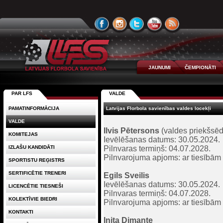
JAUNUMI
ČEMPIONĀTI
PAR LFS
VALDE
PAMATINFORMĀCIJA
Latvijas Florbola savienības valdes locekļi
VALDE
Ilvis Pētersons
(valdes priekšsēd
KOMITEJAS
Ievēlēšanas datums: 30.05.2024.
IZLAŠU KANDIDĀTI
Pilnvaras termiņš: 04.07.2028.
Pilnvarojuma apjoms: ar tiesībām p
SPORTISTU REĢISTRS
SERTIFICĒTIE TRENERI
Egils Sveilis
Ievēlēšanas datums: 30.05.2024.
LICENCĒTIE TIESNEŠI
Pilnvaras termiņš: 04.07.2028.
KOLEKTĪVIE BIEDRI
Pilnvarojuma apjoms: ar tiesībām p
KONTAKTI
Inita Dimante