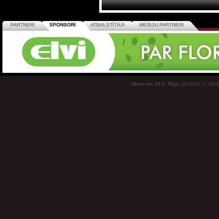
PARTNERI
SPONSORI
ATBALSTĪTĀJI
MEDIJU PARTNERI
Miera iela 15-1, Rīga, LV-1001, t: +37