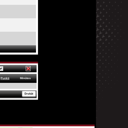
Punkti
Minūtes
Drukāt