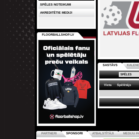
SPĒLES NOTEIKUMI
AKREDITĒTIE MEDIJI
FLOORBALLSHOP.LV
SASTĀVS
KALEN
Vieta
Spēlētājs
PARTNERI
SPONSORI
ATBALSTĪTĀJI
MEDIJU P