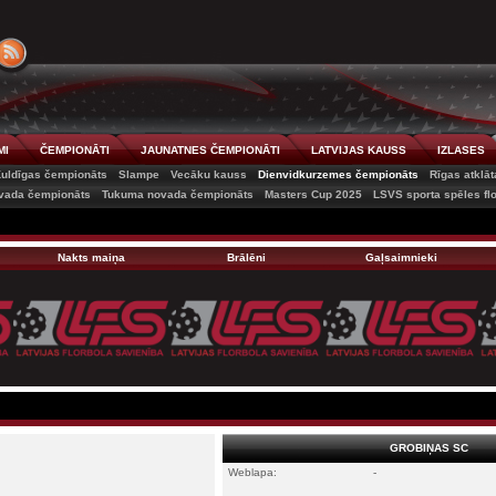
MI
ČEMPIONĀTI
JAUNATNES ČEMPIONĀTI
LATVIJAS KAUSS
IZLASES
uldīgas čempionāts
Slampe
Vecāku kauss
Dienvidkurzemes čempionāts
Rīgas atklā
vada čempionāts
Tukuma novada čempionāts
Masters Cup 2025
LSVS sporta spēles fl
Nakts maiņa
Brālēni
Gaļsaimnieki
GROBIŅAS SC
Weblapa:
-