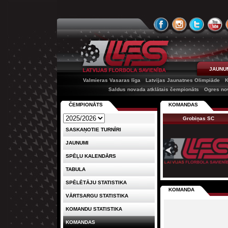
JAUNU
Valmieras Vasaras līga
Latvijas Jaunatnes Olimpiāde
K
Saldus novada atklātais čempionāts
Ogres no
ČEMPIONĀTS
KOMANDAS
Grobiņas SC
SASKAŅOTIE TURNĪRI
JAUNUMI
SPĒĻU KALENDĀRS
TABULA
SPĒLĒTĀJU STATISTIKA
KOMANDA
VĀRTSARGU STATISTIKA
KOMANDU STATISTIKA
KOMANDAS