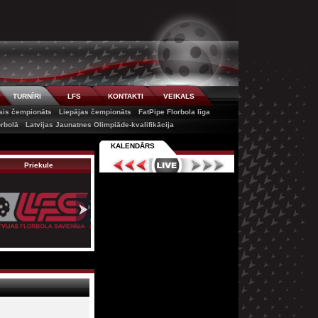
TURNĪRI
LFS
KONTAKTI
VEIKALS
tais čempionāts
Liepājas čempionāts
FatPipe Florbola līga
orbolā
Latvijas Jaunatnes Olimpiāde-kvalifikācija
KALENDĀRS
Priekule
SK Leģions/Liepā…
DKSS U-14