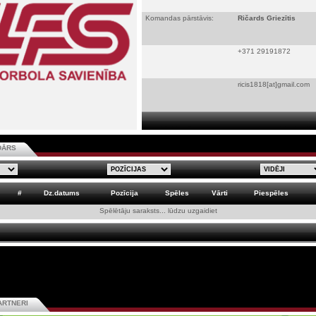
Komandas pārstāvis:
Ričards Griezītis
+371 29191872
ricis1818[at]gmail.com
DĀRS
#
Dz.datums
Pozīcija
Spēles
Vārti
Piespēles
Spēlētāju saraksts... lūdzu uzgaidiet
ARTNERI