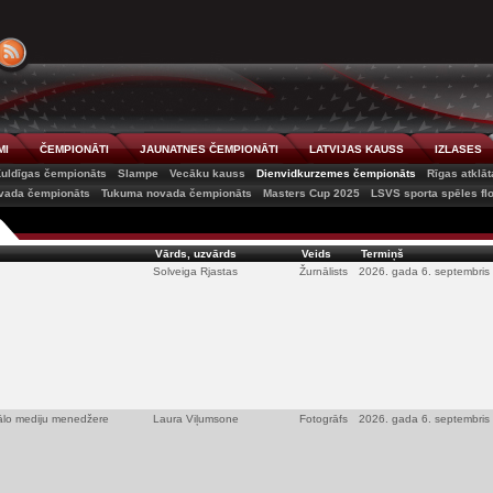
MI
ČEMPIONĀTI
JAUNATNES ČEMPIONĀTI
LATVIJAS KAUSS
IZLASES
uldīgas čempionāts
Slampe
Vecāku kauss
Dienvidkurzemes čempionāts
Rīgas atklā
vada čempionāts
Tukuma novada čempionāts
Masters Cup 2025
LSVS sporta spēles fl
Vārds, uzvārds
Veids
Termiņš
Solveiga Rjastas
Žurnālists
2026. gada 6. septembris
iālo mediju menedžere
Laura Viļumsone
Fotogrāfs
2026. gada 6. septembris