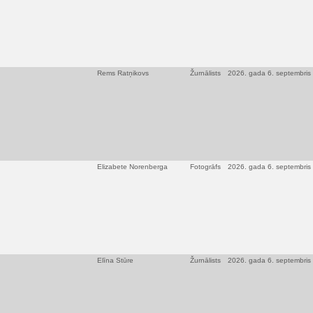
Rems Ratņikovs
Žurnālists
2026. gada 6. septembris
Elizabete Norenberga
Fotogrāfs
2026. gada 6. septembris
Elīna Stūre
Žurnālists
2026. gada 6. septembris