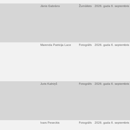
Jānis Gabrāns
Žurnālists
2026. gada 6. septembris
Marenda Patricija Lace
Fotogrāfs
2026. gada 6. septembris
Juris Kalniņš
Fotogrāfs
2026. gada 6. septembris
Ivars Peseckis
Fotogrāfs
2026. gada 6. septembris