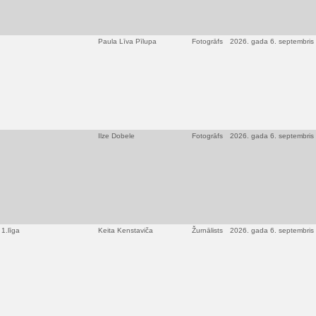
Paula Līva Pīlupa
Fotogrāfs
2026. gada 6. septembris
Ilze Dobele
Fotogrāfs
2026. gada 6. septembris
1.līga
Keita Kenstaviča
Žurnālists
2026. gada 6. septembris