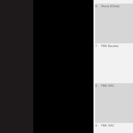
6.
Druva (Cēsis)
7.
FBK Bauska
8.
FBK SĀC
9.
FBK SĀC