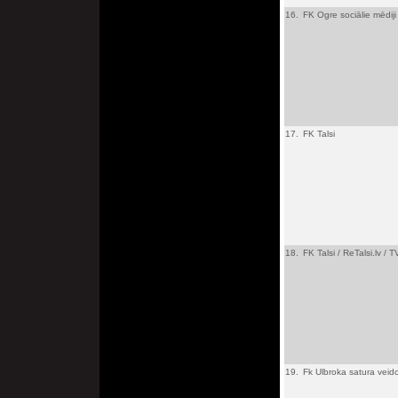
16.
FK Ogre sociālie mēdiji
17.
FK Talsi
18.
FK Talsi / ReTalsi.lv / 
19.
Fk Ulbroka satura veid