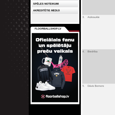
SPĒLES NOTEIKUMI
AKREDITĒTIE MEDIJI
3.
Aizkraukle
FLOORBALLSHOP.LV
4.
Biedrība
5.
Dāvis Berners