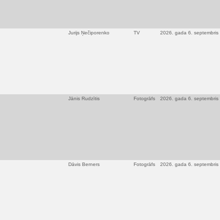
Jurijs Ņečiporenko
TV
2026. gada 6. septembris
Jānis Rudzītis
Fotogrāfs
2026. gada 6. septembris
Dāvis Berners
Fotogrāfs
2026. gada 6. septembris