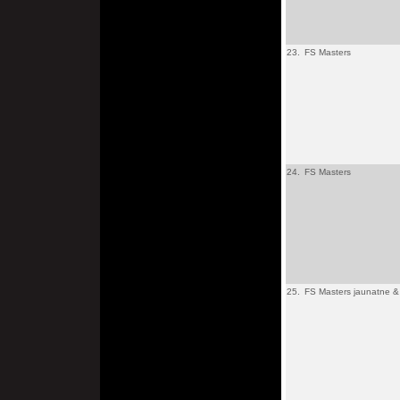
23.
FS Masters
24.
FS Masters
25.
FS Masters jaunatne & 