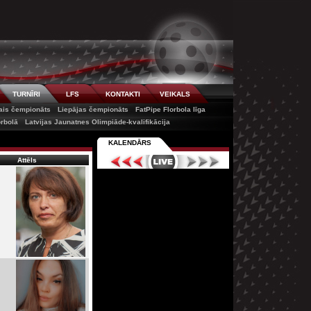
TURNĪRI
LFS
KONTAKTI
VEIKALS
tais čempionāts
Liepājas čempionāts
FatPipe Florbola līga
orbolā
Latvijas Jaunatnes Olimpiāde-kvalifikācija
KALENDĀRS
Attēls