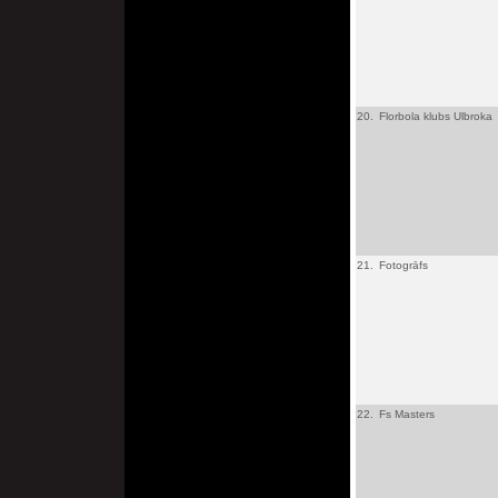
20.
Florbola klubs Ulbroka
21.
Fotogrāfs
22.
Fs Masters