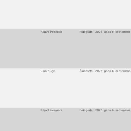
Aigars Peseckis
Fotogrāfs
2026. gada 6. septembris
Līna Kuģe
Žurnālists
2026. gada 6. septembris
Kitija Laiveniece
Fotogrāfs
2026. gada 6. septembris