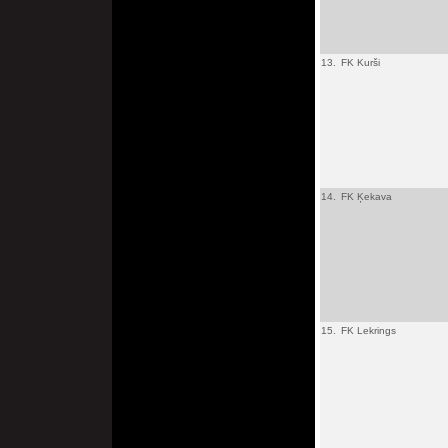
13.
FK Kurši
14.
FK Ķekava
15.
FK Lekrings