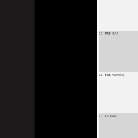
10.
FBK SĀC
11.
FBK Valmiera
12.
FK Kurši