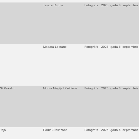
Terēze Rudīte
Fotogrāfs
2026. gada 6. septembris
Madara Leinarte
Fotogrāfs
2026. gada 6. septembris
TV9 Pakalni
Monta Megija Učelniece
Fotogrāfs
2026. gada 6. septembris
otāja
Paula Stalidzāne
Fotogrāfs
2026. gada 6. septembris