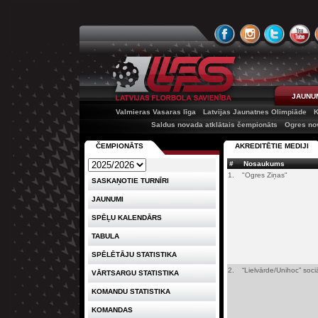
JAUNU
Valmieras Vasaras līga
Latvijas Jaunatnes Olimpiāde
K
Saldus novada atklātais čempionāts
Ogres no
ČEMPIONĀTS
AKREDITĒTIE MEDIJI
#
Nosaukums
1.
"Ogres Ziņas"
SASKAŅOTIE TURNĪRI
JAUNUMI
SPĒĻU KALENDĀRS
TABULA
SPĒLĒTĀJU STATISTIKA
2.
“Lielvārde/Unihoc” soc
VĀRTSARGU STATISTIKA
KOMANDU STATISTIKA
KOMANDAS