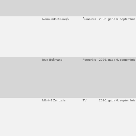
Normunds Krūmiņš
Žurnālists
2026. gada 6. septembris
Ieva Bušmane
Fotogrāfs
2026. gada 6. septembris
Mārtiņš Zemzaris
TV
2026. gada 6. septembris