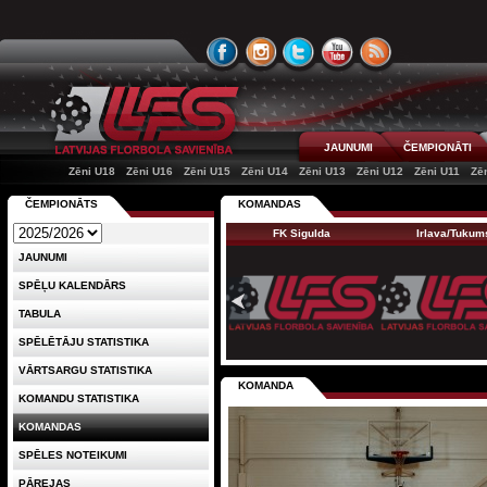
JAUNUMI
ČEMPIONĀTI
Zēni U18
Zēni U16
Zēni U15
Zēni U14
Zēni U13
Zēni U12
Zēni U11
Zē
ČEMPIONĀTS
KOMANDAS
FK Sigulda
Irlava/Tukum
JAUNUMI
SPĒĻU KALENDĀRS
TABULA
SPĒLĒTĀJU STATISTIKA
VĀRTSARGU STATISTIKA
KOMANDA
KOMANDU STATISTIKA
KOMANDAS
SPĒLES NOTEIKUMI
PĀREJAS