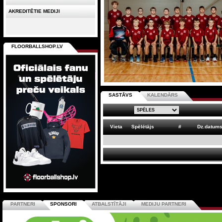
AKREDITĒTIE MEDIJI
FLOORBALLSHOP.LV
SASTĀVS
KALENDĀRS
Vieta
Spēlētājs
#
Dz.datum
PARTNERI
SPONSORI
ATBALSTĪTĀJI
MEDIJU PARTNERI