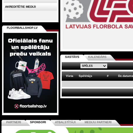
AKREDITĒTIE MEDIJI
FLOORBALLSHOP.LV
SASTĀVS
KALENDĀRS
Vieta
Spēlētājs
#
Dz.datum
PARTNERI
SPONSORI
ATBALSTĪTĀJI
MEDIJU PARTNERI