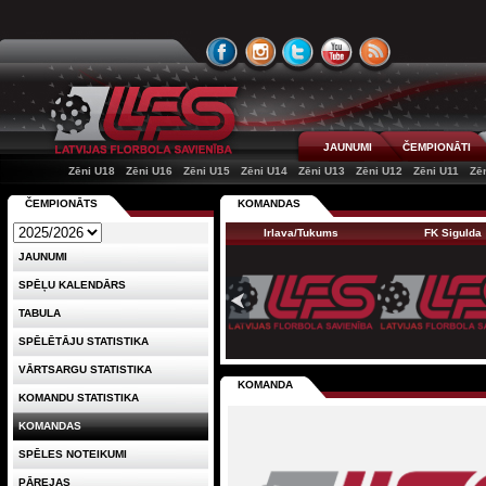
JAUNUMI
ČEMPIONĀTI
Zēni U18
Zēni U16
Zēni U15
Zēni U14
Zēni U13
Zēni U12
Zēni U11
Zē
ČEMPIONĀTS
KOMANDAS
Irlava/Tukums
FK Sigulda
JAUNUMI
SPĒĻU KALENDĀRS
TABULA
SPĒLĒTĀJU STATISTIKA
VĀRTSARGU STATISTIKA
KOMANDA
KOMANDU STATISTIKA
KOMANDAS
SPĒLES NOTEIKUMI
PĀREJAS