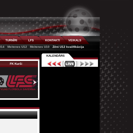
TURNĪRI
LFS
KONTAKTI
VEIKALS
U14
Meitenes U12
Meitenes U10
Zēni U12 kvalifikācija
KALENDĀRS
FK Kurši
Ķekavas Bulldogs
FS Masters/Ulbro…