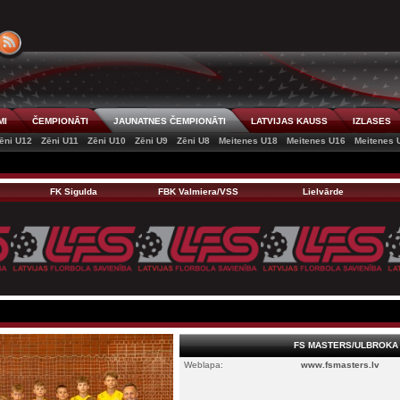
MI
ČEMPIONĀTI
JAUNATNES ČEMPIONĀTI
LATVIJAS KAUSS
IZLASES
ēni U12
Zēni U11
Zēni U10
Zēni U9
Zēni U8
Meitenes U18
Meitenes U16
Meitenes 
FK Sigulda
FBK Valmiera/VSS
Lielvārde
FS MASTERS/ULBROKA
Weblapa:
www.fsmasters.lv