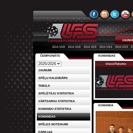
JAUNU
Zēni U18
Zēni U16
Zēni U15
Zēni U14
Zēni U13
Z
ČEMPIONĀTS
KOMANDAS
Irlava/Tukums
JAUNUMI
SPĒĻU KALENDĀRS
TABULA
SPĒLĒTĀJU STATISTIKA
VĀRTSARGU STATISTIKA
KOMANDA
KOMANDU STATISTIKA
KOMANDAS
SPĒLES NOTEIKUMI
PĀREJAS