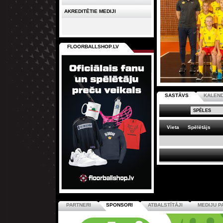
AKREDITĒTIE MEDIJI
FLOORBALLSHOP.LV
SASTĀVS
KALEN
Vieta
Spēlētājs
PARTNERI
SPONSORI
ATBALSTĪTĀJI
MEDIJU P