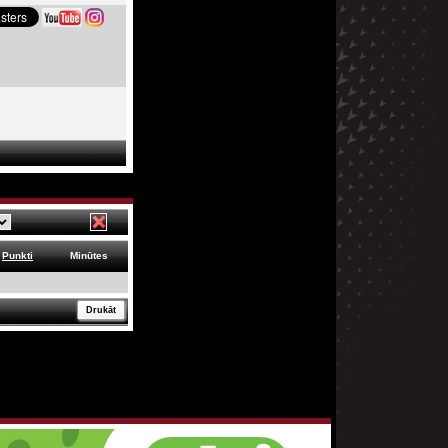
Punkti
Minūtes
Drukāt