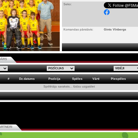
Seko:
Komandas pārstāvis:
Gints Vīnbergs
DĀRS
#
Dz.datums
Pozīcija
Spēles
Vārti
Piespēles
Spēlētāju saraksts... lūdzu uzgaidiet
ARTNERI