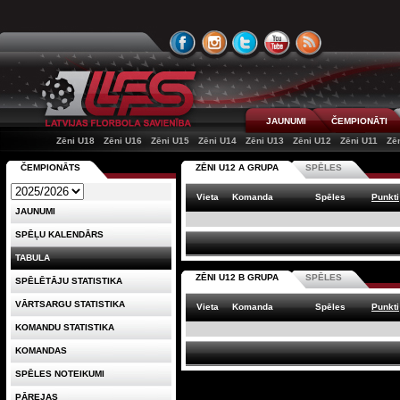
JAUNUMI
ČEMPIONĀTI
Zēni U18
Zēni U16
Zēni U15
Zēni U14
Zēni U13
Zēni U12
Zēni U11
Zē
ČEMPIONĀTS
ZĒNI U12 A GRUPA
SPĒLES
Vieta
Komanda
Spēles
Punkti
JAUNUMI
SPĒĻU KALENDĀRS
TABULA
ZĒNI U12 B GRUPA
SPĒLES
SPĒLĒTĀJU STATISTIKA
VĀRTSARGU STATISTIKA
Vieta
Komanda
Spēles
Punkti
KOMANDU STATISTIKA
KOMANDAS
SPĒLES NOTEIKUMI
PĀREJAS