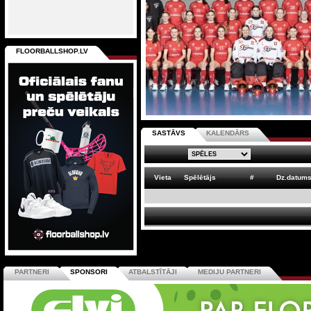
FLOORBALLSHOP.LV
SASTĀVS
KALENDĀRS
Vieta
Spēlētājs
#
Dz.datum
PARTNERI
SPONSORI
ATBALSTĪTĀJI
MEDIJU PARTNERI