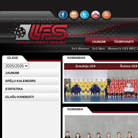
JAUNUMI
ČEMPIONĀTI
3v3 Women
3v3 Men
Women's U19 WFC 
IZLASE
KOMANDAS
Zviedrija U19
Šveice U19
JAUNUMI
SPĒĻU KALENDĀRS
STATISTIKA
IZLAŠU KANDIDĀTI
KOMANDA