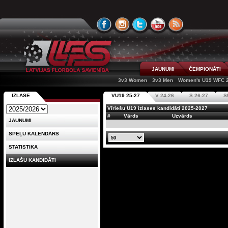
JAUNUMI
ČEMPIONĀTI
3v3 Women
3v3 Men
Women's U19 WFC 
IZLASE
VU19 25-27
V 24-26
S 26-27
S
Vīriešu U19 izlases kandidāti 2025-2027
#
Vārds
Uzvārds
JAUNUMI
SPĒĻU KALENDĀRS
STATISTIKA
IZLAŠU KANDIDĀTI