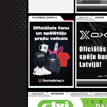
FLOORBALLSHOP.LV
MILY.LV
OXDOG
PARTNERI
SPONSORI
ATBALSTĪTĀJI
MEDIJU P