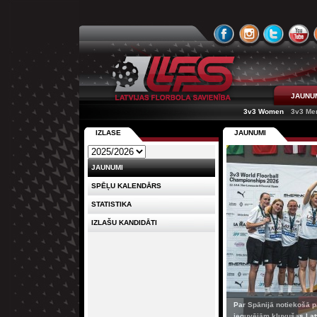
JAUNU
3v3 Women
3v3 Me
IZLASE
JAUNUMI
JAUNUMI
SPĒĻU KALENDĀRS
STATISTIKA
IZLAŠU KANDIDĀTI
Par Spānijā notiekošā 
ieguvējām kļuvušas Latvi