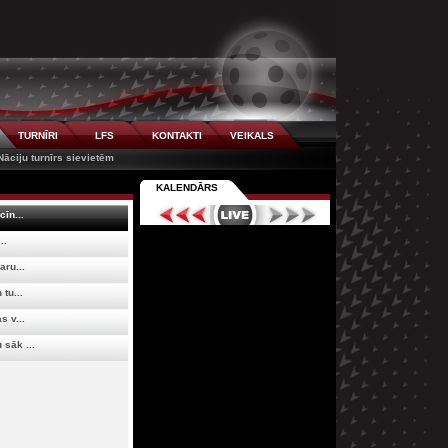
TURNĪRI
LFS
KONTAKTI
VEIKALS
Nāciju turnīrs sievietēm
KALENDĀRS
cīn...
..
aru...
tu...
s v...
sāk ...