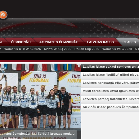
MI
ČEMPIONĀTI
JAUNATNES ČEMPIONĀTI
LATVIJAS KAUSS
IZLASES
n
Women's U19 WFC 2026
Men's WFCQ 2026
Polish Cup 2026
Women's WFC 2025
6 
Latvijas izlase sakauj somietes un iz
Latvijas izlase "bullīšu" trillerī pieve.
Latvietes nenosargā triju vārtu pārsv
Mūsu florbolistes uzvar igaunietes un 
Latvietes pārspēj taizemietes, uzvara
Sieviešu izlase pasaules čempionātu 
pasaules čempionāta 3x3 florbolā bronzas medaļu
jas florbolistes...