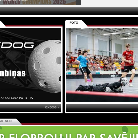
FOTO
OXDOG »
ARTNERI