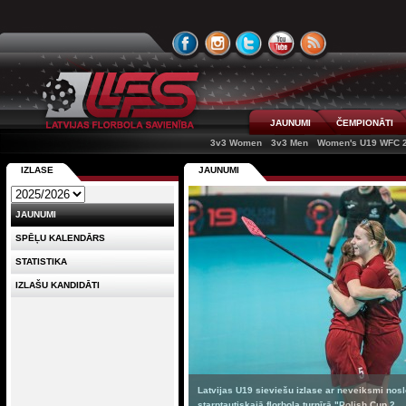
JAUNUMI
ČEMPIONĀTI
3v3 Women
3v3 Men
Women's U19 WFC 
IZLASE
JAUNUMI
JAUNUMI
SPĒĻU KALENDĀRS
STATISTIKA
IZLAŠU KANDIDĀTI
Latvijas U19 sieviešu izlase ar neveiksmi nos
starptautiskajā florbola turnīrā "Polish Cup 2...