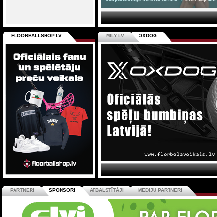
FLOORBALLSHOP.LV
MILY.LV
OXDOG
PARTNERI
SPONSORI
ATBALSTĪTĀJI
MEDIJU PARTNERI