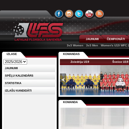
JAUNUMI
ČEMPIONĀTI
3v3 Women
3v3 Men
Women's U19 WFC 
IZLASE
KOMANDAS
Zviedrija U19
Šveice U19
JAUNUMI
SPĒĻU KALENDĀRS
STATISTIKA
IZLAŠU KANDIDĀTI
KOMANDA