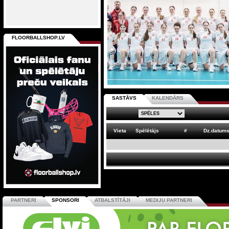
FLOORBALLSHOP.LV
SASTĀVS
KALENDĀRS
Vieta
Spēlētājs
#
Dz.datum
PARTNERI
SPONSORI
ATBALSTĪTĀJI
MEDIJU PARTNERI