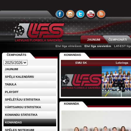
JAUNUMI
ČEMPIONĀTI
Elvi līga vīriešiem
Elvi līga sievietēm
LAT-EST līg
ČEMPIONĀTS
KOMANDAS
EMU SK
Lekrings
JAUNUMI
SPĒĻU KALENDĀRS
TABULA
PLAYOFF
SPĒLĒTĀJU STATISTIKA
KOMANDA
VĀRTSARGU STATISTIKA
KOMANDU STATISTIKA
KOMANDAS
SPĒLES NOTEIKUMI