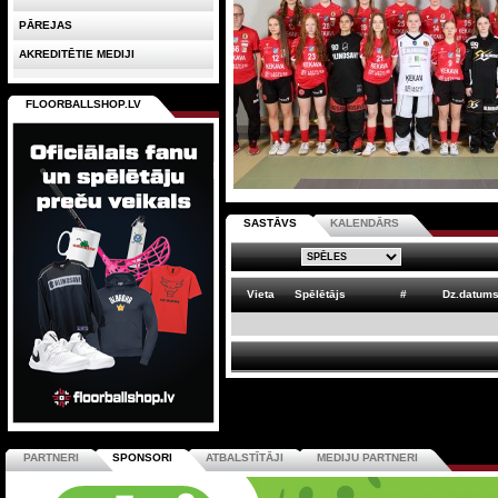
PĀREJAS
AKREDITĒTIE MEDIJI
FLOORBALLSHOP.LV
SASTĀVS
KALENDĀRS
Vieta
Spēlētājs
#
Dz.datum
PARTNERI
SPONSORI
ATBALSTĪTĀJI
MEDIJU PARTNERI