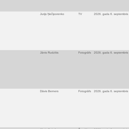
Jurijs Ņečiporenko
TV
2026. gada 6. septembris
Jānis Rudzītis
Fotogrāfs
2026. gada 6. septembris
Dāvis Berners
Fotogrāfs
2026. gada 6. septembris