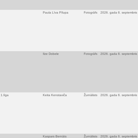
Paula Līva Pīlupa
Fotogrāfs
2026. gada 6. septembris
Ilze Dobele
Fotogrāfs
2026. gada 6. septembris
1.līga
Keita Kenstaviča
Žurnālists
2026. gada 6. septembris
Kaspars Bernāts
Žurnālists
2026. gada 6. septembris