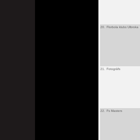
20.
Florbola klubs Ulbroka
21.
Fotogrāfs
22.
Fs Masters