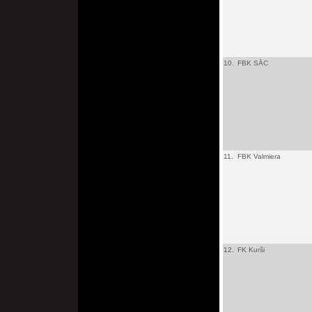
10.
FBK SĀC
11.
FBK Valmiera
12.
FK Kurši