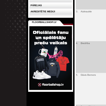
PĀREJAS
AKREDITĒTIE MEDIJI
3.
Aizkraukle
FLOORBALLSHOP.LV
4.
Biedrība
5.
Dāvis Berners