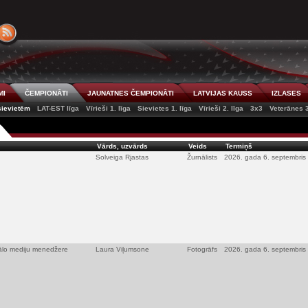
MI
ČEMPIONĀTI
JAUNATNES ČEMPIONĀTI
LATVIJAS KAUSS
IZLASES
 sievietēm
LAT-EST līga
Vīrieši 1. līga
Sievietes 1. līga
Vīrieši 2. līga
3x3
Veterānes 
Vārds, uzvārds
Veids
Termiņš
Solveiga Rjastas
Žurnālists
2026. gada 6. septembris
iālo mediju menedžere
Laura Viļumsone
Fotogrāfs
2026. gada 6. septembris