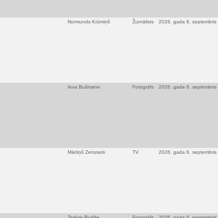
Normunds Krūmiņš
Žurnālists
2026. gada 6. septembris
Ieva Bušmane
Fotogrāfs
2026. gada 6. septembris
Mārtiņš Zemzaris
TV
2026. gada 6. septembris
Terēze Rudīte
Fotogrāfs
2026. gada 6. septembris