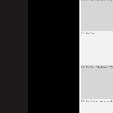
17.
FK Talsi
18.
FK Talsi / ReTalsi.lv / 
19.
Fk Ulbroka satura veid