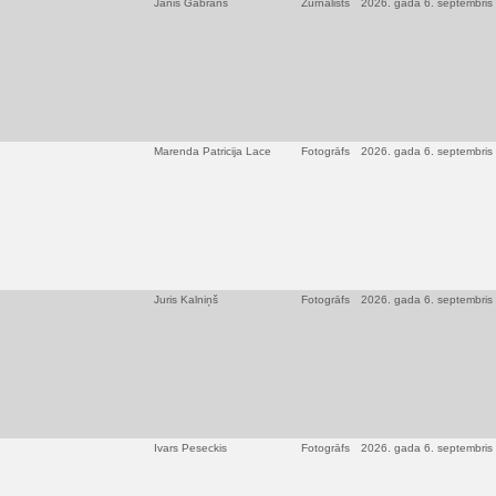
Jānis Gabrāns
Žurnālists
2026. gada 6. septembris
Marenda Patricija Lace
Fotogrāfs
2026. gada 6. septembris
Juris Kalniņš
Fotogrāfs
2026. gada 6. septembris
Ivars Peseckis
Fotogrāfs
2026. gada 6. septembris