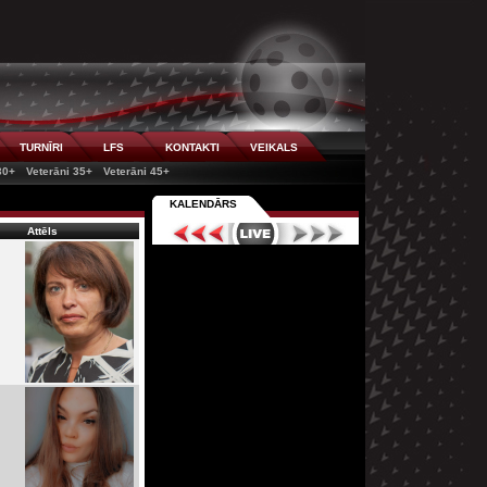
TURNĪRI
LFS
KONTAKTI
VEIKALS
30+
Veterāni 35+
Veterāni 45+
KALENDĀRS
Attēls