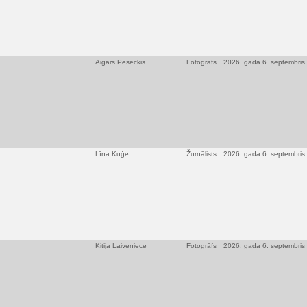
Aigars Peseckis
Fotogrāfs
2026. gada 6. septembris
Līna Kuģe
Žurnālists
2026. gada 6. septembris
Kitija Laiveniece
Fotogrāfs
2026. gada 6. septembris