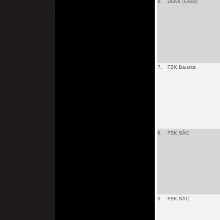
6.
Druva (Cēsis)
7.
FBK Bauska
8.
FBK SĀC
9.
FBK SĀC