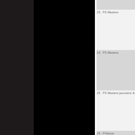
23.
FS Masters
24.
FS Masters
25.
FS Masters jaunatne & 
26.
FVirtuve