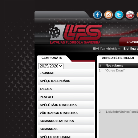
JAUNU
Elvi līga vīriešiem
Elvi līga
ČEMPIONĀTS
AKREDITĒTIE MEDIJI
#
Nosaukums
1.
"Ogres Ziņas"
JAUNUMI
SPĒĻU KALENDĀRS
TABULA
PLAYOFF
SPĒLĒTĀJU STATISTIKA
2.
“Lielvārde/Unihoc” soc
VĀRTSARGU STATISTIKA
KOMANDU STATISTIKA
KOMANDAS
SPĒLES NOTEIKUMI