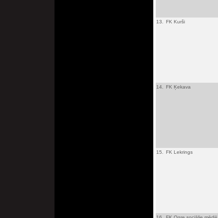
13.
FK Kurši
14.
FK Ķekava
15.
FK Lekrings
16.
FK Ogre sociālie mēdiji