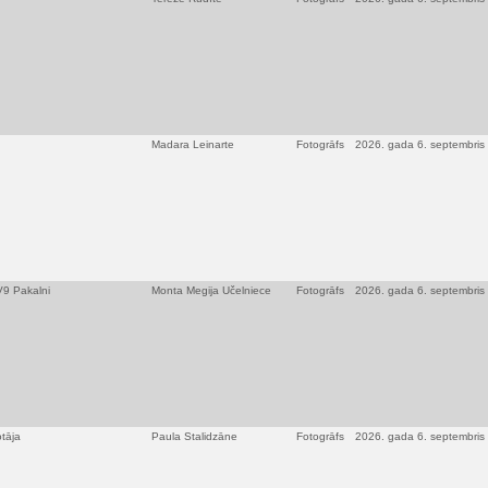
Madara Leinarte
Fotogrāfs
2026. gada 6. septembris
TV9 Pakalni
Monta Megija Učelniece
Fotogrāfs
2026. gada 6. septembris
otāja
Paula Stalidzāne
Fotogrāfs
2026. gada 6. septembris