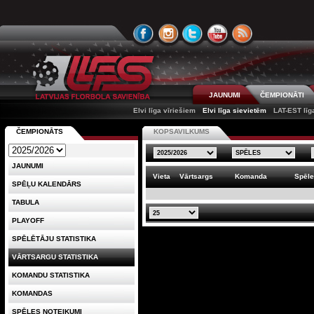
JAUNUMI
ČEMPIONĀTI
Elvi līga vīriešiem
Elvi līga sievietēm
LAT-EST līg
ČEMPIONĀTS
KOPSAVILKUMS
JAUNUMI
Vieta
Vārtsargs
Komanda
Spēl
SPĒĻU KALENDĀRS
TABULA
PLAYOFF
SPĒLĒTĀJU STATISTIKA
VĀRTSARGU STATISTIKA
KOMANDU STATISTIKA
KOMANDAS
SPĒLES NOTEIKUMI