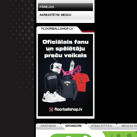
PĀREJAS
AKREDITĒTIE MEDIJI
FLOORBALLSHOP.LV
PARTNERI
SPONSORI
ATBALSTĪTĀJI
MEDIJU P