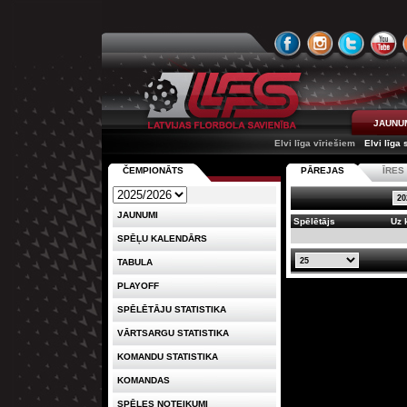
JAUNU
Elvi līga vīriešiem
Elvi līga
ČEMPIONĀTS
PĀREJAS
ĪRE
JAUNUMI
Spēlētājs
Uz 
SPĒĻU KALENDĀRS
TABULA
PLAYOFF
SPĒLĒTĀJU STATISTIKA
VĀRTSARGU STATISTIKA
KOMANDU STATISTIKA
KOMANDAS
SPĒLES NOTEIKUMI