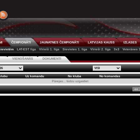
MI
ČEMPIONĀTI
JAUNATNES ČEMPIONĀTI
LATVIJAS KAUSS
IZLASES
 sievietēm
LAT-EST līga
Vīrieši 1. līga
Sievietes 1. līga
Vīrieši 2. līga
3x3
Veterānes 
S
VIENOŠANĀS
DOKUMENTI
klubu
Uz komandu
No kluba
No komandas
Pārejas... lūdzu uzgaidiet
<<