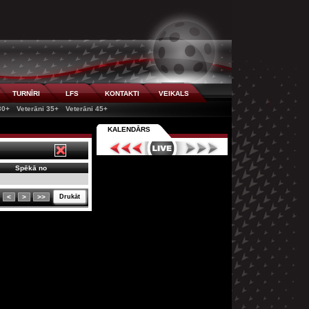
TURNĪRI
LFS
KONTAKTI
VEIKALS
30+
Veterāni 35+
Veterāni 45+
KALENDĀRS
Spēkā no
<
>
>>
Drukāt