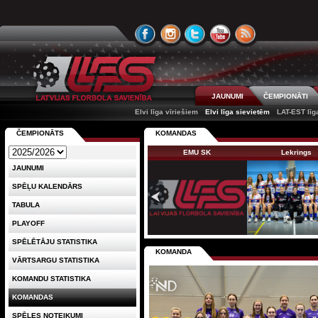
JAUNUMI
ČEMPIONĀTI
Elvi līga vīriešiem
Elvi līga sievietēm
LAT-EST līg
ČEMPIONĀTS
KOMANDAS
EMU SK
Lekrings
JAUNUMI
SPĒĻU KALENDĀRS
TABULA
PLAYOFF
SPĒLĒTĀJU STATISTIKA
KOMANDA
VĀRTSARGU STATISTIKA
KOMANDU STATISTIKA
KOMANDAS
SPĒLES NOTEIKUMI