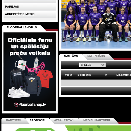
PĀREJAS
AKREDITĒTIE MEDIJI
FLOORBALLSHOP.LV
SASTĀVS
KALENDĀRS
Vieta
Spēlētājs
#
Dz.datum
PARTNERI
SPONSORI
ATBALSTĪTĀJI
MEDIJU PARTNERI