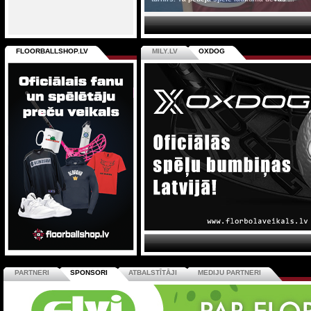
FLOORBALLSHOP.LV
MILY.LV
OXDOG
PARTNERI
SPONSORI
ATBALSTĪTĀJI
MEDIJU PARTNERI