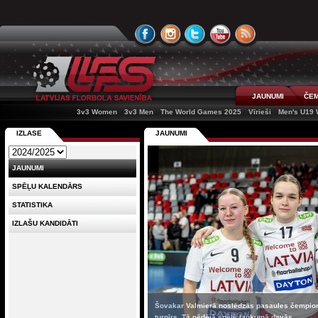
JAUNUMI
ČEM
3v3 Women
3v3 Men
The World Games 2025
Vīrieši
Men's U19
IZLASE
JAUNUMI
JAUNUMI
SPĒĻU KALENDĀRS
STATISTIKA
IZLAŠU KANDIDĀTI
Šovakar Valmierā noslēdzās pasaules čempionāt
turnīrs. Tā pēdējā spēlē laukumā devās ...