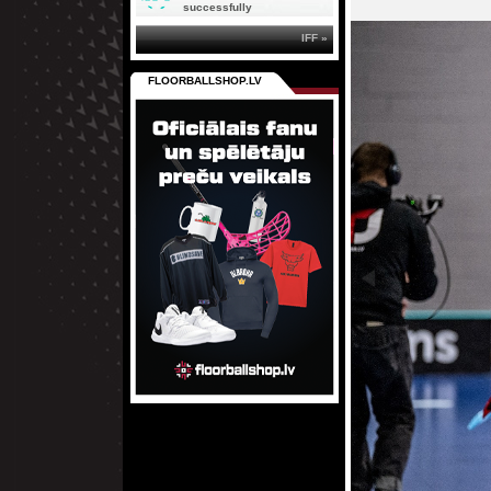
successfully
IFF »
FLOORBALLSHOP.LV