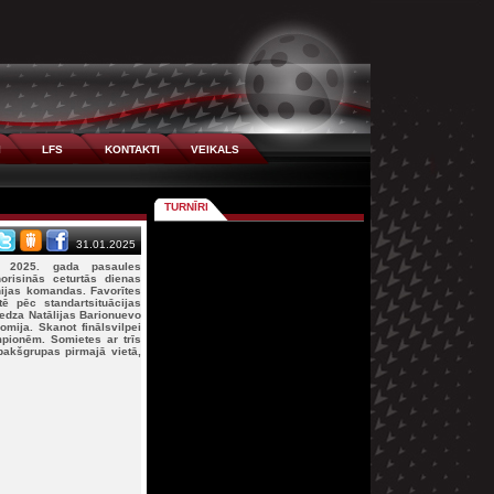
I
LFS
KONTAKTI
VEIKALS
TURNĪRI
31.01.2025
jā 2025. gada pasaules
norisinās ceturtās dienas
nijas komandas. Favorītes
ē pēc standartsituācijas
niedza Natālijas Barionuevo
mija. Skanot finālsvilpei
pionēm. Somietes ar trīs
pakšgrupas pirmajā vietā,