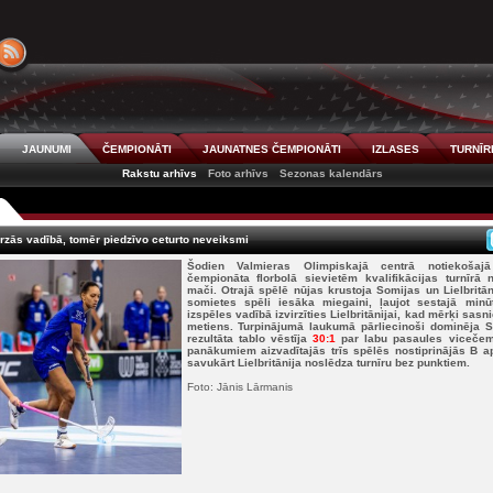
JAUNUMI
ČEMPIONĀTI
JAUNATNES ČEMPIONĀTI
IZLASES
TURNĪR
Rakstu arhīvs
Foto arhīvs
Sezonas kalendārs
zvirzās vadībā, tomēr piedzīvo ceturto neveiksmi
Šodien Valmieras Olimpiskajā centrā notiekoša
čempionāta florbolā sievietēm kvalifikācijas turnīrā 
mači. Otrajā spēlē nūjas krustoja Somijas un Lielbritā
somietes spēli iesāka miegaini, ļaujot sestajā minūt
izspēles vadībā izvirzīties Lielbritānijai, kad mērķi sas
metiens. Turpinājumā laukumā pārliecinoši dominēja So
rezultāta tablo vēstīja
30:1
par labu pasaules vicečem
panākumiem aizvadītajās trīs spēlēs nostiprinājās B a
savukārt Lielbritānija noslēdza turnīru bez punktiem.
Foto: Jānis Lārmanis