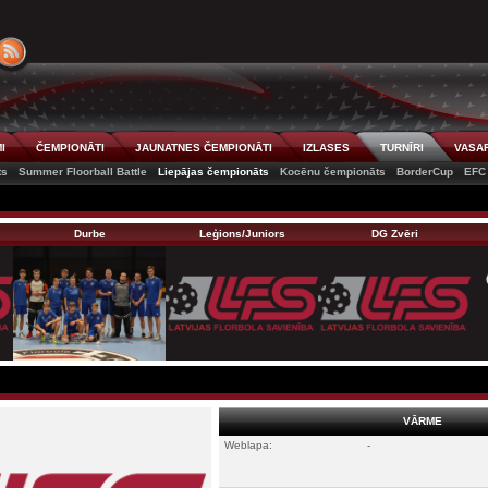
I
ČEMPIONĀTI
JAUNATNES ČEMPIONĀTI
IZLASES
TURNĪRI
VASAR
ts
Summer Floorball Battle
Liepājas čempionāts
Kocēnu čempionāts
BorderCup
EFC
Durbe
Leģions/Juniors
DG Zvēri
VĀRME
Weblapa:
-