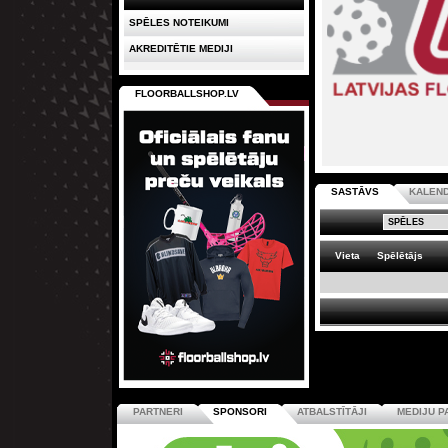
SPĒLES NOTEIKUMI
AKREDITĒTIE MEDIJI
FLOORBALLSHOP.LV
SASTĀVS
KALEN
Vieta
Spēlētājs
PARTNERI
SPONSORI
ATBALSTĪTĀJI
MEDIJU P