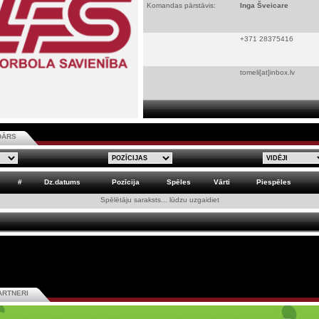
Komandas pārstāvis:
Inga Šveicare
+371 28375416
tomeli[at]inbox.lv
DĀRS
#
Dz.datums
Pozīcija
Spēles
Vārti
Piespēles
Spēlētāju saraksts... lūdzu uzgaidiet
ARTNERI