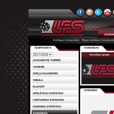
JAUNUM
Kuldīgas čempionāts
Rīgas atklātais čempionā
ČEMPIONĀTS
KOMANDAS
Veselības grupa
SASKAŅOTIE TURNĪRI
JAUNUMI
SPĒĻU KALENDĀRS
TABULA
PLAYOFF
KOMANDA
SPĒLĒTĀJU STATISTIKA
VĀRTSARGU STATISTIKA
KOMANDU STATISTIKA
KOMANDAS