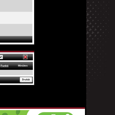
Punkti
Minūtes
Drukāt