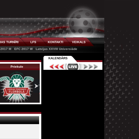
AS TURNĪRI
LFS
KONTAKTI
VEIKALS
 2017 M
EFC 2017 W
Latvijas XXVIII Universiāde
KALENDĀRS
Priekule
Klubs
Dunalka