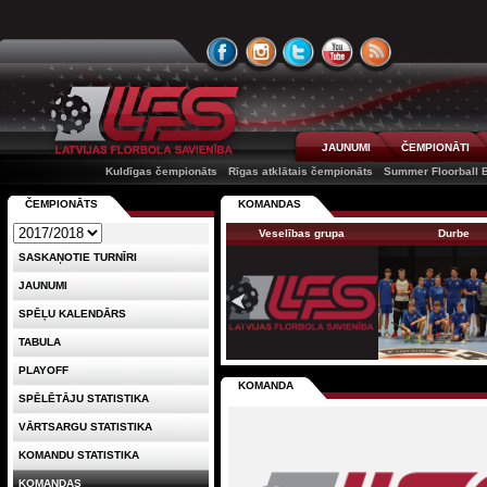
JAUNUMI
ČEMPIONĀTI
Kuldīgas čempionāts
Rīgas atklātais čempionāts
Summer Floorball B
ČEMPIONĀTS
KOMANDAS
Veselības grupa
Durbe
SASKAŅOTIE TURNĪRI
JAUNUMI
SPĒĻU KALENDĀRS
TABULA
PLAYOFF
KOMANDA
SPĒLĒTĀJU STATISTIKA
VĀRTSARGU STATISTIKA
KOMANDU STATISTIKA
KOMANDAS