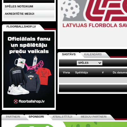
SPĒLES NOTEIKUMI
AKREDITĒTIE MEDIJI
FLOORBALLSHOP.LV
SASTĀVS
KALENDĀRS
Vieta
Spēlētājs
#
Dz.datum
PARTNERI
SPONSORI
ATBALSTĪTĀJI
MEDIJU PARTNERI