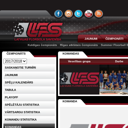
JAUNUMI
ČEMPIONĀTI
Kuldīgas čempionāts
Rīgas atklātais čempionāts
Summer Floorball B
ČEMPIONĀTS
KOMANDAS
Veselības grupa
Durbe
SASKAŅOTIE TURNĪRI
JAUNUMI
SPĒĻU KALENDĀRS
TABULA
PLAYOFF
KOMANDA
SPĒLĒTĀJU STATISTIKA
VĀRTSARGU STATISTIKA
KOMANDU STATISTIKA
KOMANDAS