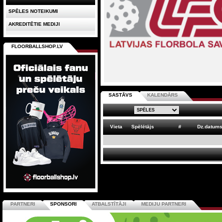
SPĒLES NOTEIKUMI
AKREDITĒTIE MEDIJI
FLOORBALLSHOP.LV
SASTĀVS
KALENDĀRS
Vieta
Spēlētājs
#
Dz.datum
PARTNERI
SPONSORI
ATBALSTĪTĀJI
MEDIJU PARTNERI