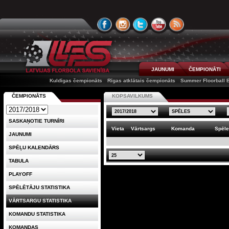
JAUNUMI
ČEMPIONĀTI
Kuldīgas čempionāts
Rīgas atklātais čempionāts
Summer Floorball B
ČEMPIONĀTS
KOPSAVILKUMS
SASKAŅOTIE TURNĪRI
Vieta
Vārtsargs
Komanda
Spēl
JAUNUMI
SPĒĻU KALENDĀRS
TABULA
PLAYOFF
SPĒLĒTĀJU STATISTIKA
VĀRTSARGU STATISTIKA
KOMANDU STATISTIKA
KOMANDAS