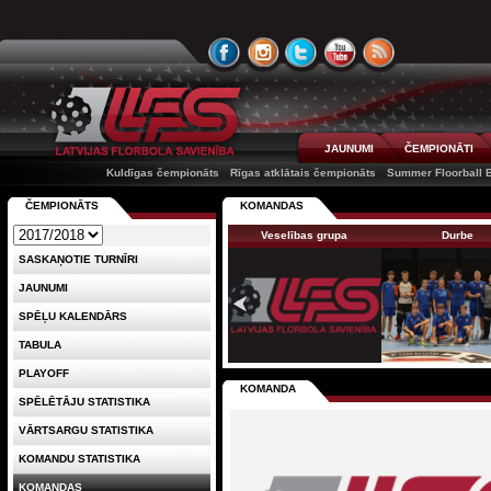
JAUNUMI
ČEMPIONĀTI
Kuldīgas čempionāts
Rīgas atklātais čempionāts
Summer Floorball B
ČEMPIONĀTS
KOMANDAS
Veselības grupa
Durbe
SASKAŅOTIE TURNĪRI
JAUNUMI
SPĒĻU KALENDĀRS
TABULA
PLAYOFF
KOMANDA
SPĒLĒTĀJU STATISTIKA
VĀRTSARGU STATISTIKA
KOMANDU STATISTIKA
KOMANDAS