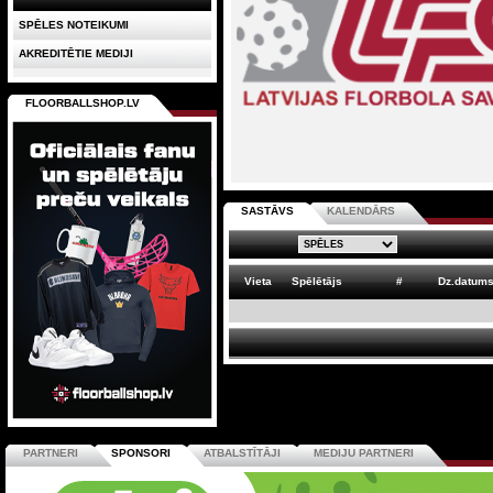
SPĒLES NOTEIKUMI
AKREDITĒTIE MEDIJI
FLOORBALLSHOP.LV
SASTĀVS
KALENDĀRS
Vieta
Spēlētājs
#
Dz.datum
PARTNERI
SPONSORI
ATBALSTĪTĀJI
MEDIJU PARTNERI