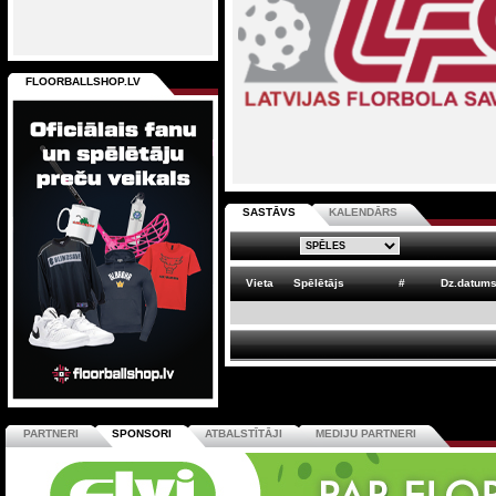
FLOORBALLSHOP.LV
SASTĀVS
KALENDĀRS
Vieta
Spēlētājs
#
Dz.datum
PARTNERI
SPONSORI
ATBALSTĪTĀJI
MEDIJU PARTNERI