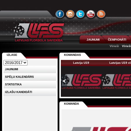
JAUNUMI
ČEMPIONĀTI
Vīrieši
Vīrieš
IZLASE
KOMANDAS
Latvija U19
Latvijas U19 v
JAUNUMI
SPĒĻU KALENDĀRS
STATISTIKA
IZLAŠU KANDIDĀTI
KOMANDA